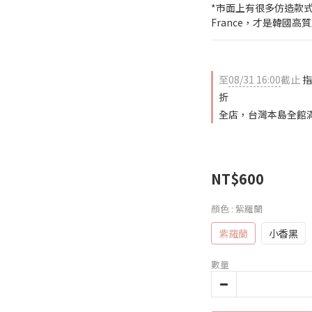
*市面上有很多仿造款式，
France，才是韓國高
至
08/31 16:00
截止
指
折
全店，台灣本島全館滿
NT$600
顏色
: 紫羅蘭
紫羅蘭
小香黑
數量