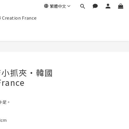
繁體中文
eation France
立即購買
結小抓夾‧韓國
France
十足。
3cm