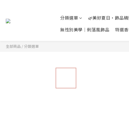
分類選單
🌿美好夏日‧飾品
無性別美學│俐落風飾品
特選香
全部商品
/
分類選單