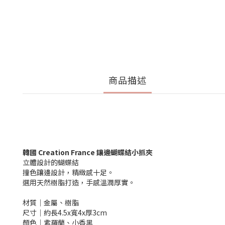
商品描述
韓國 Creation France 鑲邊蝴蝶結小抓夾
立體設計的蝴蝶結
撞色鑲邊設計，精緻感十足。
選用天然樹脂打造，手感溫潤厚實。
材質│金屬、樹脂
尺寸│約長4.5x寬4x厚3cm
顏色│紫羅蘭、小香黑