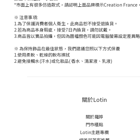
*市面上有很多仿造款式，請認明上面品牌標示Creation Fran
※ 注意事項:
1.為了保護消費者個人衛生，此商品恕不接受退換貨。
2.若為商品本身瑕疵，接受7日內換貨，請勿試戴。
3.商品皆以實品拍攝，但因為圖檔顏色可能因電腦螢幕設定差異
※ 為保持飾品在最佳狀態，我們建議您照以下方式保養
1.使用柔軟、乾燥的軟布擦拭
2.避免接觸水(汗水)或化妝品( 香水、清潔液、乳液)
關於Lotin
關於羅婷
門市櫃點
Lotin主題專欄