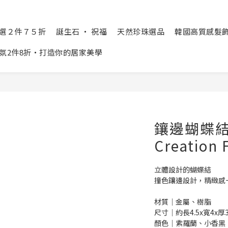
精選２件７５折
誕生石 ‧ 祝福
天然珍珠選品
韓國高質感髮飾 Cr
氛2件8折‧打造你的居家美學
鑲邊蝴蝶
Creation 
立體設計的蝴蝶結
撞色鑲邊設計，精緻感
材質│金屬、樹脂
尺寸│約長4.5x寬4x厚
顏色│紫羅蘭、小香黑