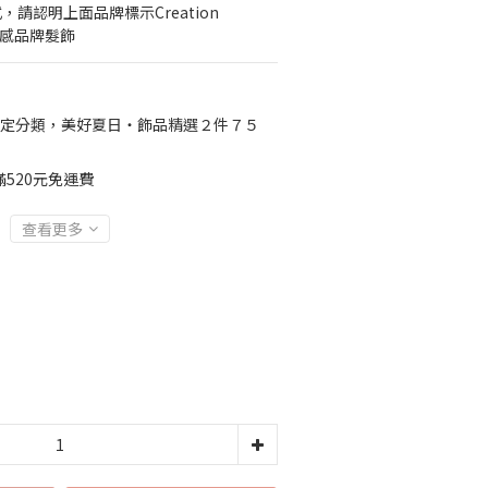
請認明上面品牌標示Creation 
質感品牌髮飾
定分類，美好夏日‧飾品精選２件７５
520元免運費
查看更多