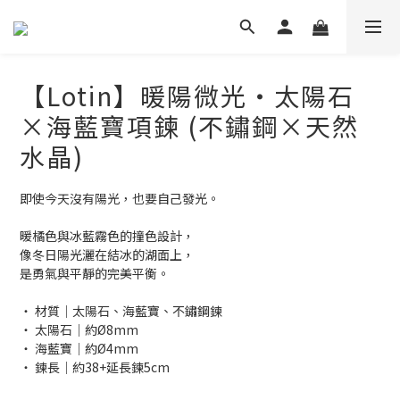
【Lotin】暖陽微光‧太陽石
×海藍寶項鍊 (不鏽鋼×天然
水晶)
即使今天沒有陽光，也要自己發光。
暖橘色與冰藍霧色的撞色設計，
像冬日陽光灑在結冰的湖面上，
是勇氣與平靜的完美平衡。
‧ 材質│太陽石、海藍寶、不鏽鋼鍊
‧ 太陽石│約Ø8mm
‧ 海藍寶│約Ø4mm
‧ 鍊長│約38+延長鍊5cm