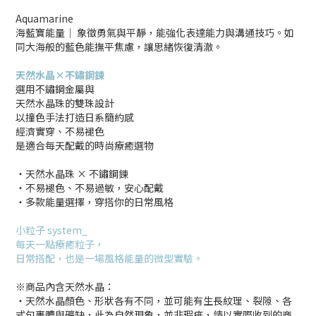
Aquamarine
海藍寶能量│ 象徵勇氣與平靜，能強化表達能力與溝通技巧。如
同大海般的藍色能撫平焦慮，讓思緒恢復清澈。
天然水晶×不鏽鋼鍊
選用不鏽鋼金屬與
天然水晶珠的雙珠設計
以撞色手法打造日系簡約感
經濟實穿、不易褪色
是適合每天配戴的時尚療癒選物
・天然水晶珠 × 不鏽鋼鍊
・不易褪色、不易過敏，安心配戴
・多款能量選擇，穿搭你的日常風格
小粒子 system_
每天一點療癒粒子，
日常搭配，也是一場風格能量的微型實驗。
※商品內含天然水晶：
‧天然水晶顏色、形狀各有不同，並可能有生長紋理、裂隙、各
式包裹體與礦缺，此為自然現象，並非瑕疵，請以實際收到的商