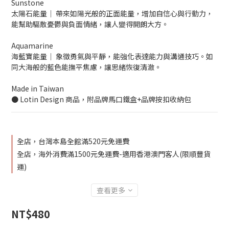
Sunstone
太陽石能量│ 帶來如陽光般的正面能量，增加自信心與行動力，
能幫助驅散憂鬱與負面情緒，讓人變得開朗大方。
Aquamarine
海藍寶能量│ 象徵勇氣與平靜，能強化表達能力與溝通技巧。如
同大海般的藍色能撫平焦慮，讓思緒恢復清澈。
Made in Taiwan
● Lotin Design 商品，附品牌馬口鐵盒+品牌按扣收納包
全店，台灣本島全館滿520元免運費
全店，海外消費滿1500元免運費-適用香港澳門客人(限順豐貨
運)
查看更多
NT$480