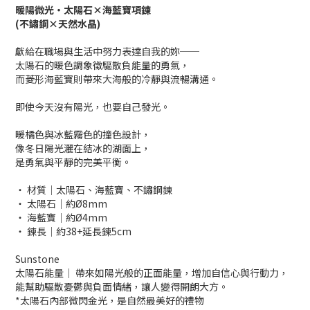
暖陽微光‧太陽石×海藍寶項鍊
(不鏽鋼×天然水晶)
獻給在職場與生活中努力表達自我的妳──
太陽石的暖色調象徵驅散負能量的勇氣，
而菱形海藍寶則帶來大海般的冷靜與流暢溝通。
即使今天沒有陽光，也要自己發光。
暖橘色與冰藍霧色的撞色設計，
像冬日陽光灑在結冰的湖面上，
是勇氣與平靜的完美平衡。
‧ 材質│太陽石、海藍寶、不鏽鋼鍊
‧ 太陽石│約Ø8mm
‧ 海藍寶│約Ø4mm
‧ 鍊長│約38+延長鍊5cm
Sunstone
太陽石能量│ 帶來如陽光般的正面能量，增加自信心與行動力，
能幫助驅散憂鬱與負面情緒，讓人變得開朗大方。
*太陽石內部微閃金光，是自然最美好的禮物