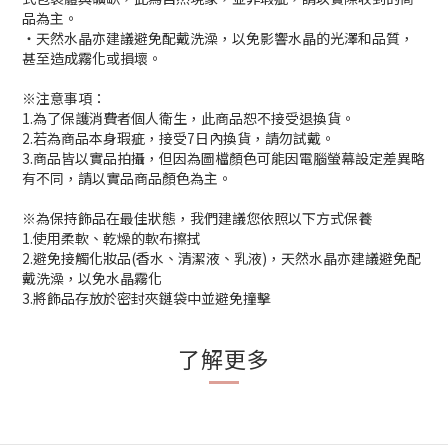
品為主。
‧天然水晶亦建議避免配戴洗澡，以免影響水晶的光澤和品質，
甚至造成霧化或損壞。
※注意事項：
1.為了保護消費者個人衛生，此商品恕不接受退換貨。
2.若為商品本身瑕疵，接受7日內換貨，請勿試戴。
3.商品皆以實品拍攝，但因為圖檔顏色可能因電腦螢幕設定差異略
有不同，請以實品商品顏色為主。
※為保持飾品在最佳狀態，我們建議您依照以下方式保養
1.使用柔軟、乾燥的軟布擦拭
2.避免接觸化妝品(香水、清潔液、乳液)，天然水晶亦建議避免配
戴洗澡，以免水晶霧化
3.將飾品存放於密封夾鏈袋中並避免撞擊
了解更多